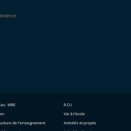
résilience
eau : WBE
R.O.I.
ion
Vie à l'école
ructure de l'enseignement
Activités et projets