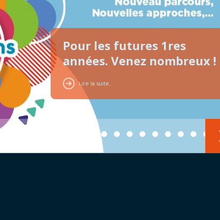
Pour les futures 1res
années. Venez nombreux !
Lire la suite...