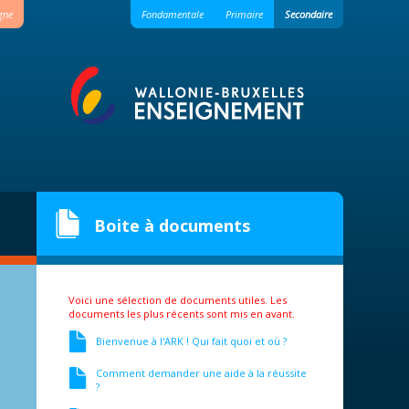
igne
Fondamentale
Primaire
Secondaire
Boite à documents
Voici une sélection de documents utiles. Les
documents les plus récents sont mis en avant.
Bienvenue à l'ARK ! Qui fait quoi et où ?
Comment demander une aide à la réussite
?