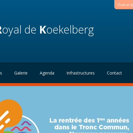
École en l
R
oyal de
K
oekelberg
és
Galerie
Agenda
Infrastructures
Contact