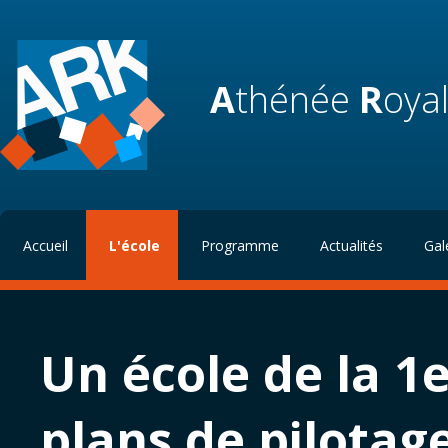
A
thénée
R
oya
Accueil
L'école
Programme
Actualités
Gal
Un école de la 1
plans de pilotag