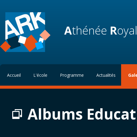
A
thénée
R
oya
Accueil
L'école
Programme
Actualités
Gal
Albums Educat