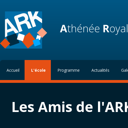
A
thénée
R
oya
Accueil
L'école
Programme
Actualités
Gal
Les Amis de l'AR