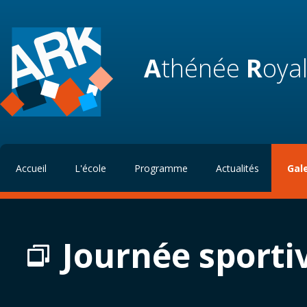
A
thénée
R
oya
Accueil
L'école
Programme
Actualités
Gal
Journée sporti