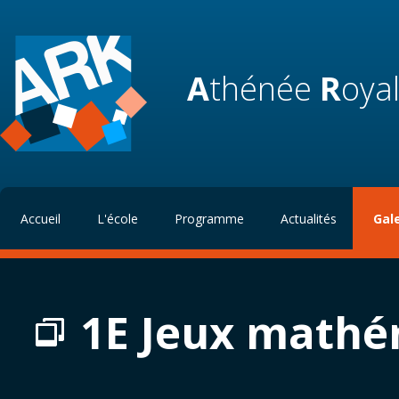
A
thénée
R
oya
Accueil
L'école
Programme
Actualités
Gal
1E Jeux mathé